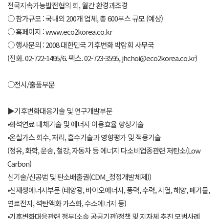
전국지속가능발전협의 회, 월간 환경과조경
○ 참가규모 : 국내외 200개 업체, 총 600부스 규모 (예상)
○ 홈페이지 : www.eco2korea.co.kr
○ 행사문의 : 2008 대한민국 기후변화 박람회 사무국
(전화. 02-722-1495/6. 팩스. 02-723-3595, jhchoi@eco2korea.co.kr)
○전시/출품부문
▶기후변화대응기술 및 연구개발부문
⦁화석연료 대체기술 및 에너지 이용효율 향상기술
⦁온실가스 회수, 처리, 흡수기술과 영향평가 및 적용기술
(정유, 화학, 운송, 철강, 자동차 등 에너지 다소비업종관련 저탄소(Low
Carbon)
신기술/신공법 및 탄소배출권(CDM_청정개발체제))
⦁신재생에너지부문 (태양광, 바이오에너지, 풍력, 수력, 지열, 해양, 폐기물,
연료전지, 석탄액화 가스화, 수소에너지 등)
⦁기후변화대응관련 정부(소속 공공기관)정책 및 지자체 추진 모범사례