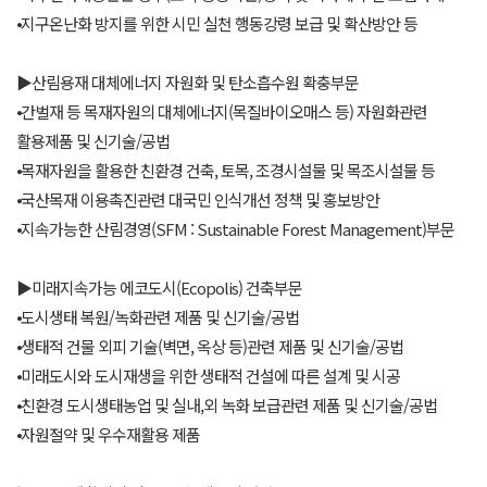
⦁지구온난화 방지를 위한 시민 실천 행동강령 보급 및 확산방안 등
▶산림용재 대체에너지 자원화 및 탄소흡수원 확충부문
⦁간벌재 등 목재자원의 대체에너지(목질바이오매스 등) 자원화관련
활용제품 및 신기술/공법
⦁목재자원을 활용한 친환경 건축, 토목, 조경시설물 및 목조시설물 등
⦁국산목재 이용촉진관련 대국민 인식개선 정책 및 홍보방안
⦁지속가능한 산림경영(SFM : Sustainable Forest Management)부문
▶미래지속가능 에코도시(Ecopolis) 건축부문
⦁도시생태 복원/녹화관련 제품 및 신기술/공법
⦁생태적 건물 외피 기술(벽면, 옥상 등)관련 제품 및 신기술/공법
⦁미래도시와 도시재생을 위한 생태적 건설에 따른 설계 및 시공
⦁친환경 도시생태농업 및 실내,외 녹화 보급관련 제품 및 신기술/공법
⦁자원절약 및 우수재활용 제품