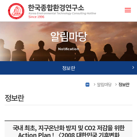
알림마당
Notification
정보란
연구소 소식
알림마당
정보란
연구소 칼럼
정보란
사진첩
자료실
정보란
국내 최초, 지구온난화 방지 및 CO2 저감을 위한
Action Plan ! 〈2008 대한민국 기후변화