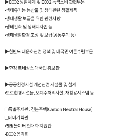
▶ECO2 생활체계 및 ECO2 녹색소비 관련부문
⦁생태유기농 농산물 및 생태관련 생활제품
⦁생태생활 보급을 위한 관련사항
⦁생태건축 및 생태디자인 등
⦁생태생활환경 조성 및 보급(공동주택 등)
▶한반도 대운하관련 정책 및 대국민 여론수렴부문
▶한강 르네상스 대국민 홍보관
▶공공환경시설 개선관련 시설물 및 설계
⦁도로환경시설물, 오폐수처리시설, 재활용시스템 등
❑특별주제관 : 견본주택(Carbon Neutral House)
❑테마기획관
⦁맨땅놀이터 현대화 지원관
⦁ECO2 음악회