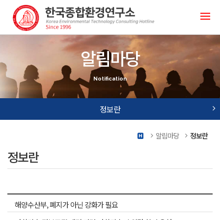
알림마당
Notification
정보란
연구소 소식
알림마당
정보란
연구소 칼럼
정보란
사진첩
자료실
정보란
해양수산부, 폐지가 아닌 강화가 필요