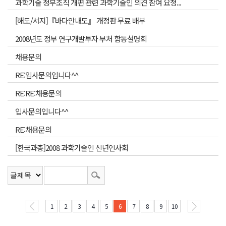
과학기술 정부조직 개편 관련 과학기술인 의견 참여 요청...
[해도/서지]『바다안내도』 개정판 무료 배부
2008년도 정부 연구개발투자 부처 합동설명회
채용문의
RE:입사문의입니다^^
RE:RE:채용문의
입사문의입니다^^
RE:채용문의
[한국과총]2008 과학기술인 신년인사회
1
2
3
4
5
6
7
8
9
10