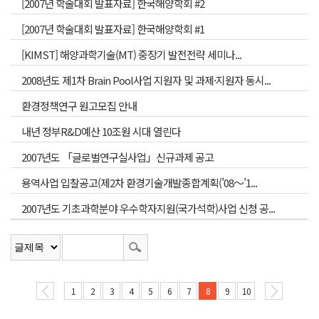
[2007년 학술대회 발표자료] 한국해양학회 #2
[2007년 학술대회 발표자료] 한국해양학회 #1
[KIMST] 해양과학기술(MT) 중장기 발전전략 세미나...
2008년도 제1차 Brain Pool사업 지원자 및 과제·지원자 동시...
환경정책연구 원고모집 안내
내년 정부R&D예산 10조원 시대 열린다
2007년도 「글로벌연구실사업」신규과제 공고
용역사업 입찰공고(제2차 환경기술개발종합계획(’08～’1...
2007년도 기초과학분야 우수학자지원(국가석학)사업 신청 공...
1
2
3
4
5
6
7
8
9
10