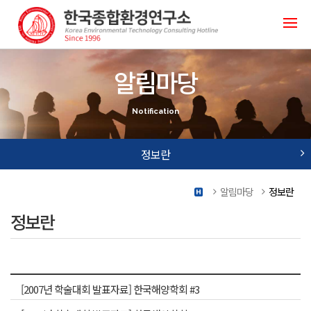
알림마당
Notification
정보란
연구소 소식
알림마당
정보란
연구소 칼럼
정보란
사진첩
자료실
정보란
[2007년 학술대회 발표자료] 한국해양학회 #3